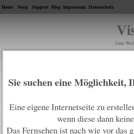
Home
Shop
Support
Blog
Impressum
Datenschutz
-
-
-
-
-
Vi
Gute Werb
Sie suchen eine Möglichkeit,
Eine eigene Internetseite zu erstelle
wenn diese dann keiner
Das Fernsehen ist nach wie vor das